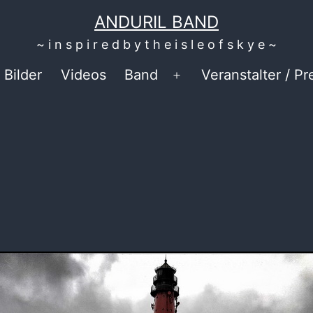
ANDURIL BAND
~ i n s p i r e d b y t h e i s l e o f s k y e ~
Bilder
Videos
Band
Veranstalter / Pr
nü
Menü
fnen
öffnen