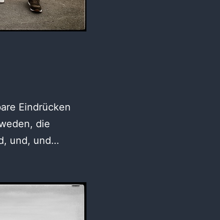
bare Eindrücken
hweden, die
nd, und, und…